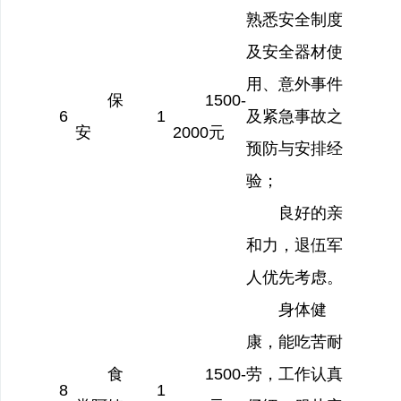
熟悉安全制度
及安全器材使
用、意外事件
保
1500-
6
1
及紧急事故之
安
2000
元
预防与安排经
验；
良好的亲
和力，退伍军
人优先考虑。
身体健
康，能吃苦耐
食
1500-
劳，工作认真
8
1