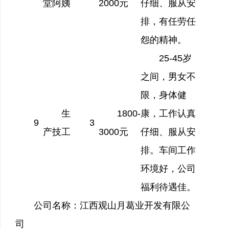
堂阿姨
2000
元
仔细、服从安
排，有任劳任
怨的精神。
25-45
岁
之间，男女不
限，身体健
生
1800-
康，工作认真
9
3
产技工
3000
元
仔细、服从安
排。车间工作
环境好，公司
福利待遇佳。
公司名称：江西观山月葛业开发有限公
司